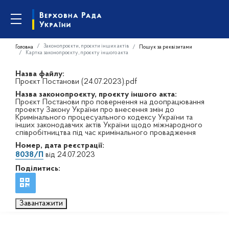
Законопроєкти, проєкти інших актів
Головна
Пошук за реквізитами
Картка законопроєкту, проєкту іншого акта
Назва файлу:
Проєкт Постанови (24.07.2023).pdf
Назва законопроєкту, проєкту іншого акта:
Проєкт Постанови про повернення на доопрацювання
проекту Закону України про внесення змін до
Кримінального процесуального кодексу України та
інших законодавчих актів України щодо міжнародного
співробітництва під час кримінального провадження
Номер, дата реєстрації:
8038/П
від 24.07.2023
Поділитись:
Завантажити