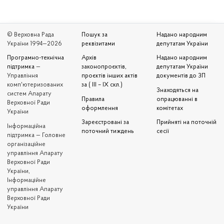
© Верховна Рада
Пошук за
Надано народним
України 1994—2026
реквізитами
депутатам України
Програмно-технічна
Архів
Надано народним
підтримка
—
законопроєктів,
депутатам України
Управління
проєктів інших актів
документів до ЗП
комп'ютеризованих
за ( III – IX скл.)
Знаходяться на
систем Апарату
Правила
опрацюванні в
Верховної Ради
оформлення
комітетах
України
Зареєстровані за
Прийняті на поточній
Iнформаційна
поточний тиждень
сесії
підтримка — Головне
організаційне
управління Апарату
Верховної Ради
України,
Інформаційне
управління Апарату
Верховної Ради
України