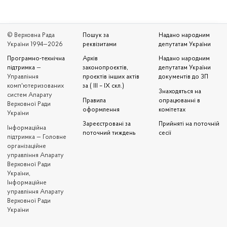
© Верховна Рада
Пошук за
Надано народним
України 1994—2026
реквізитами
депутатам України
Програмно-технічна
Архів
Надано народним
підтримка
—
законопроєктів,
депутатам України
Управління
проєктів інших актів
документів до ЗП
комп'ютеризованих
за ( III – IX скл.)
Знаходяться на
систем Апарату
Правила
опрацюванні в
Верховної Ради
оформлення
комітетах
України
Зареєстровані за
Прийняті на поточній
Iнформаційна
поточний тиждень
сесії
підтримка — Головне
організаційне
управління Апарату
Верховної Ради
України,
Інформаційне
управління Апарату
Верховної Ради
України