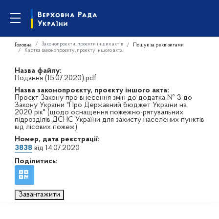
Законопроєкти, проєкти інших актів
Головна
Пошук за реквізитами
Картка законопроєкту, проєкту іншого акта
Назва файлу:
Подання (15.07.2020).pdf
Назва законопроєкту, проєкту іншого акта:
Проєкт Закону про внесення змін до додатка № 3 до
Закону України "Про Державний бюджет України на
2020 рік" (щодо оснащення пожежно-рятувальних
підрозділів ДСНС України для захисту населених пунктів
від лісових пожеж)
Номер, дата реєстрації:
3838
від 14.07.2020
Поділитись:
Завантажити