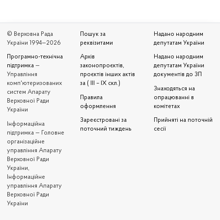
© Верховна Рада
Пошук за
Надано народним
України 1994—2026
реквізитами
депутатам України
Програмно-технічна
Архів
Надано народним
підтримка
—
законопроєктів,
депутатам України
Управління
проєктів інших актів
документів до ЗП
комп'ютеризованих
за ( III – IX скл.)
Знаходяться на
систем Апарату
Правила
опрацюванні в
Верховної Ради
оформлення
комітетах
України
Зареєстровані за
Прийняті на поточній
Iнформаційна
поточний тиждень
сесії
підтримка — Головне
організаційне
управління Апарату
Верховної Ради
України,
Інформаційне
управління Апарату
Верховної Ради
України