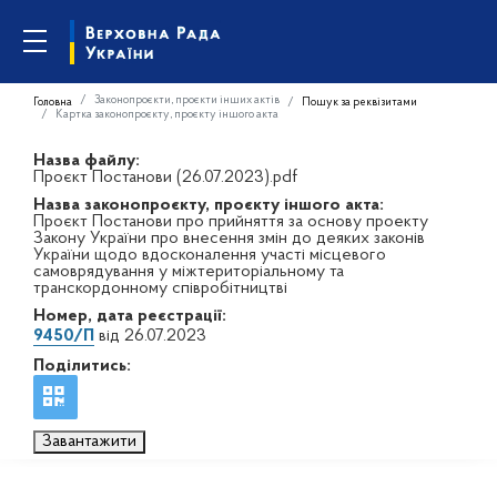
Законопроєкти, проєкти інших актів
Головна
Пошук за реквізитами
Картка законопроєкту, проєкту іншого акта
Назва файлу:
Проєкт Постанови (26.07.2023).pdf
Назва законопроєкту, проєкту іншого акта:
Проєкт Постанови про прийняття за основу проекту
Закону України про внесення змін до деяких законів
України щодо вдосконалення участі місцевого
самоврядування у міжтериторіальному та
транскордонному співробітництві
Номер, дата реєстрації:
9450/П
від 26.07.2023
Поділитись:
Завантажити