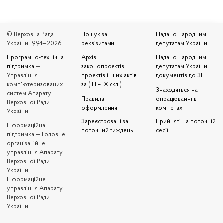
© Верховна Рада
Пошук за
Надано народним
України 1994—2026
реквізитами
депутатам України
Програмно-технічна
Архів
Надано народним
підтримка
—
законопроєктів,
депутатам України
Управління
проєктів інших актів
документів до ЗП
комп'ютеризованих
за ( III – IX скл.)
Знаходяться на
систем Апарату
Правила
опрацюванні в
Верховної Ради
оформлення
комітетах
України
Зареєстровані за
Прийняті на поточній
Iнформаційна
поточний тиждень
сесії
підтримка — Головне
організаційне
управління Апарату
Верховної Ради
України,
Інформаційне
управління Апарату
Верховної Ради
України