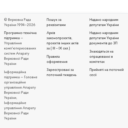
© Верховна Рада
Пошук за
Надано народним
України 1994—2026
реквізитами
депутатам України
Програмно-технічна
Архів
Надано народним
підтримка
—
законопроєктів,
депутатам України
Управління
проєктів інших актів
документів до ЗП
комп'ютеризованих
за ( III – IX скл.)
Знаходяться на
систем Апарату
Правила
опрацюванні в
Верховної Ради
оформлення
комітетах
України
Зареєстровані за
Прийняті на поточній
Iнформаційна
поточний тиждень
сесії
підтримка — Головне
організаційне
управління Апарату
Верховної Ради
України,
Інформаційне
управління Апарату
Верховної Ради
України