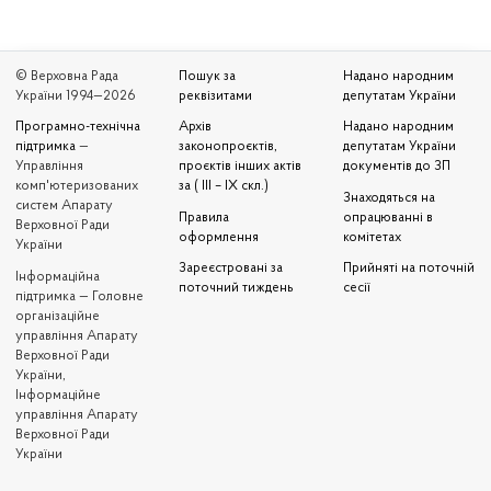
© Верховна Рада
Пошук за
Надано народним
України 1994—2026
реквізитами
депутатам України
Програмно-технічна
Архів
Надано народним
підтримка
—
законопроєктів,
депутатам України
Управління
проєктів інших актів
документів до ЗП
комп'ютеризованих
за ( III – IX скл.)
Знаходяться на
систем Апарату
Правила
опрацюванні в
Верховної Ради
оформлення
комітетах
України
Зареєстровані за
Прийняті на поточній
Iнформаційна
поточний тиждень
сесії
підтримка — Головне
організаційне
управління Апарату
Верховної Ради
України,
Інформаційне
управління Апарату
Верховної Ради
України