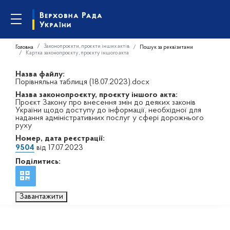
Законопроєкти, проєкти інших актів
Головна
Пошук за реквізитами
Картка законопроєкту, проєкту іншого акта
Назва файлу:
Порівняльна таблиця (18.07.2023).docx
Назва законопроєкту, проєкту іншого акта:
Проєкт Закону про внесення змін до деяких законів
України щодо доступу до інформації, необхідної для
надання адміністративних послуг у сфері дорожнього
руху
Номер, дата реєстрації:
9504
від 17.07.2023
Поділитись:
Завантажити