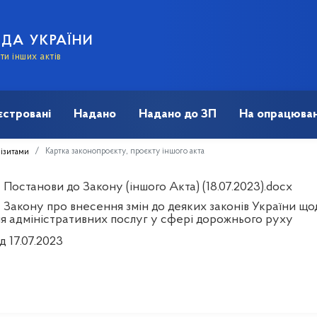
АДА УКРАЇНИ
и інших актів
єстровані
Надано
Надано до ЗП
На опрацюван
Картка законопроєкту, проєкту іншого акта
візитами
Постанови до Закону (іншого Акта) (18.07.2023).docx
 Закону про внесення змін до деяких законів України щод
я адміністративних послуг у сфері дорожнього руху
д 17.07.2023