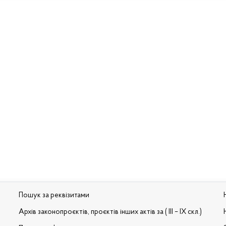
Пошук за реквізитами
Архів законопроєктів, проєктів інших актів за ( III – IX скл.)