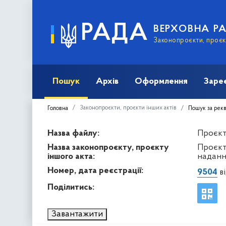
РАДА
ВЕРХОВНА Р
Законопроєкти, проєкт
Пошук
Архів
Оформлення
Заре
Законопроєкти, проєкти інших актів
Головна
Пошук за рек
Назва файлу:
Проєкт 
Назва законопроєкту, проєкту
Проєкт
іншого акта:
наданн
Номер, дата реєстрації:
9504
ві
Поділитись:
Завантажити