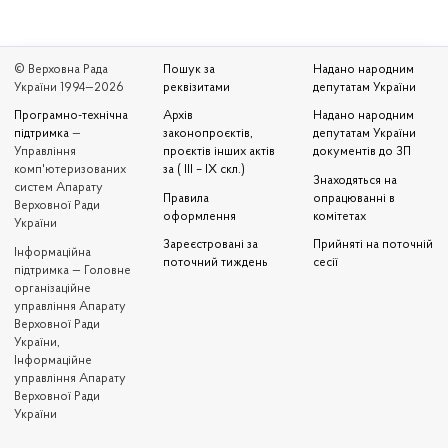
© Верховна Рада
Пошук за
Надано народним
України 1994—2026
реквізитами
депутатам України
Програмно-технічна
Архів
Надано народним
підтримка
—
законопроєктів,
депутатам України
Управління
проєктів інших актів
документів до ЗП
комп'ютеризованих
за ( III – IX скл.)
Знаходяться на
систем Апарату
Правила
опрацюванні в
Верховної Ради
оформлення
комітетах
України
Зареєстровані за
Прийняті на поточній
Iнформаційна
поточний тиждень
сесії
підтримка — Головне
організаційне
управління Апарату
Верховної Ради
України,
Інформаційне
управління Апарату
Верховної Ради
України