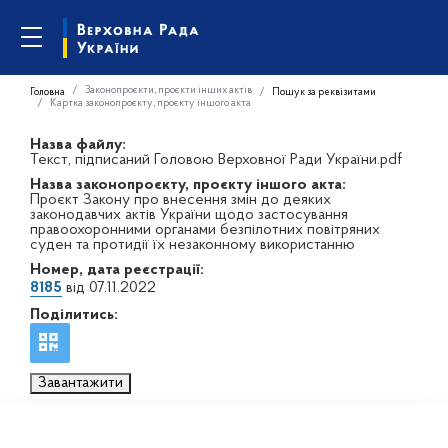
Законопроєкти, проєкти інших актів
Головна
Пошук за реквізитами
Картка законопроєкту, проєкту іншого акта
Назва файлу:
Текст, підписаний Головою Верховної Ради України.pdf
Назва законопроєкту, проєкту іншого акта:
Проєкт Закону про внесення змін до деяких
законодавчих актів України щодо застосування
правоохоронними органами безпілотних повітряних
суден та протидії їх незаконному використанню
Номер, дата реєстрації:
8185
від 07.11.2022
Поділитись:
Завантажити