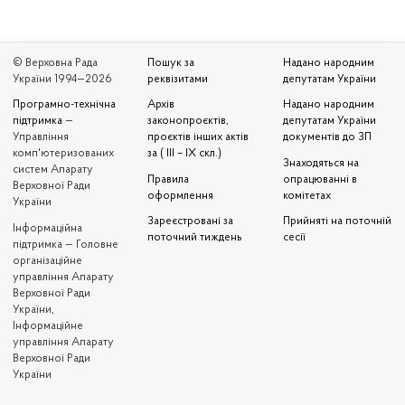
© Верховна Рада
Пошук за
Надано народним
України 1994—2026
реквізитами
депутатам України
Програмно-технічна
Архів
Надано народним
підтримка
—
законопроєктів,
депутатам України
Управління
проєктів інших актів
документів до ЗП
комп'ютеризованих
за ( III – IX скл.)
Знаходяться на
систем Апарату
Правила
опрацюванні в
Верховної Ради
оформлення
комітетах
України
Зареєстровані за
Прийняті на поточній
Iнформаційна
поточний тиждень
сесії
підтримка — Головне
організаційне
управління Апарату
Верховної Ради
України,
Інформаційне
управління Апарату
Верховної Ради
України