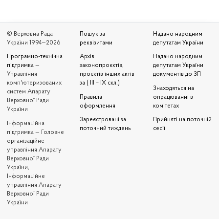
© Верховна Рада
Пошук за
Надано народним
України 1994—2026
реквізитами
депутатам України
Програмно-технічна
Архів
Надано народним
підтримка
—
законопроєктів,
депутатам України
Управління
проєктів інших актів
документів до ЗП
комп'ютеризованих
за ( III – IX скл.)
Знаходяться на
систем Апарату
Правила
опрацюванні в
Верховної Ради
оформлення
комітетах
України
Зареєстровані за
Прийняті на поточній
Iнформаційна
поточний тиждень
сесії
підтримка — Головне
організаційне
управління Апарату
Верховної Ради
України,
Інформаційне
управління Апарату
Верховної Ради
України