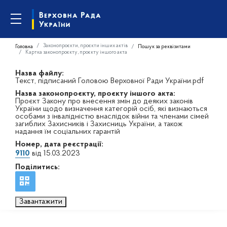
Законопроєкти, проєкти інших актів
Головна
Пошук за реквізитами
Картка законопроєкту, проєкту іншого акта
Назва файлу:
Текст, підписаний Головою Верховної Ради України.pdf
Назва законопроєкту, проєкту іншого акта:
Проєкт Закону про внесення змін до деяких законів
України щодо визначення категорій осіб, які визнаються
особами з інвалідністю внаслідок війни та членами сімей
загиблих Захисників і Захисниць України, а також
надання їм соціальних гарантій
Номер, дата реєстрації:
9110
від 15.03.2023
Поділитись:
Завантажити