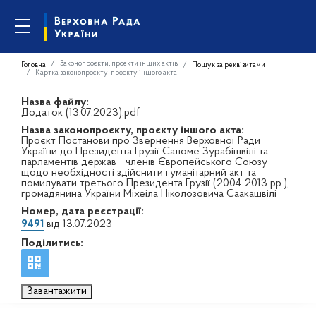
Законопроєкти, проєкти інших актів
Головна
Пошук за реквізитами
Картка законопроєкту, проєкту іншого акта
Назва файлу:
Додаток (13.07.2023).pdf
Назва законопроєкту, проєкту іншого акта:
Проєкт Постанови про Звернення Верховної Ради
України до Президента Грузії Саломе Зурабішвілі та
парламентів держав - членів Європейського Союзу
щодо необхідності здійснити гуманітарний акт та
помилувати третього Президента Грузії (2004-2013 рр.),
громадянина України Міхеіла Ніколозовича Саакашвілі
Номер, дата реєстрації:
9491
від 13.07.2023
Поділитись:
Завантажити