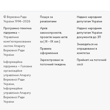
© Верховна Рада
Пошук за
Надано народним
України 1994—2026
реквізитами
депутатам України
Програмно-технічна
Архів
Надано народним
підтримка
—
законопроєктів,
депутатам України
Управління
проєктів інших актів
документів до ЗП
комп'ютеризованих
за ( III – IX скл.)
Знаходяться на
систем Апарату
Правила
опрацюванні в
Верховної Ради
оформлення
комітетах
України
Зареєстровані за
Прийняті на поточній
Iнформаційна
поточний тиждень
сесії
підтримка — Головне
організаційне
управління Апарату
Верховної Ради
України,
Інформаційне
управління Апарату
Верховної Ради
України