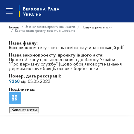
Законопроєкти, проєкти інших актів
Головна
Пошук за реквізитами
Картка законопроєкту, проєкту іншого акта
Назва файлу:
Висновок комітету з питань освіти, науки та інновацій.pdf
Назва законопроєкту, проєкту іншого акта:
Проєкт Закону про внесення змін до Закону України
"Про державну службу" (щодо обов’язковості навчання
державних службовців основ кібербезпеки)
Номер, дата реєстрації:
9268
від 03.05.2023
Поділитись:
Завантажити