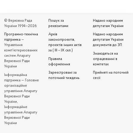
© Верховна Рада
Пошук за
Надано народним
України 1994—2026
реквізитами
депутатам України
Програмно-технічна
Архів
Надано народним
підтримка
—
законопроєктів,
депутатам України
Управління
проєктів інших актів
документів до ЗП
комп'ютеризованих
за ( III – IX скл.)
Знаходяться на
систем Апарату
Правила
опрацюванні в
Верховної Ради
оформлення
комітетах
України
Зареєстровані за
Прийняті на поточній
Iнформаційна
поточний тиждень
сесії
підтримка — Головне
організаційне
управління Апарату
Верховної Ради
України,
Інформаційне
управління Апарату
Верховної Ради
України