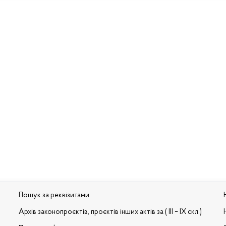
Пошук за реквізитами
Архів законопроєктів, проєктів інших актів за ( III – IX скл.)