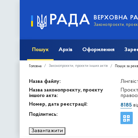
РАДА
ВЕРХОВНА Р
Законопроєкти, проєкт
Пошук
Архів
Оформлення
Заре
Законопроєкти, проєкти інших актів
Головна
Пошук за рек
Назва файлу:
Лінгвіс
Назва законопроєкту, проєкту
Проєкт
іншого акта:
правоо
Номер, дата реєстрації:
8185
ві
Поділитись:
Завантажити