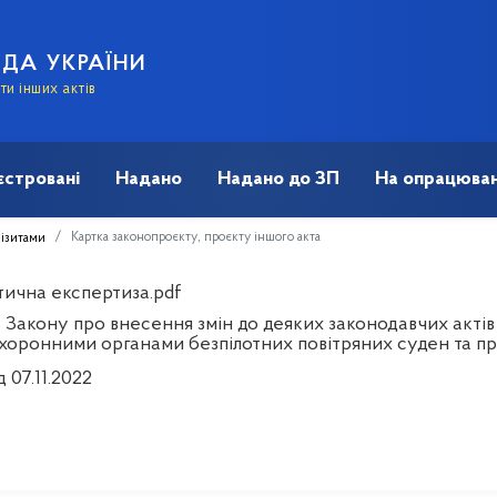
АДА УКРАЇНИ
и інших актів
єстровані
Надано
Надано до ЗП
На опрацюван
Картка законопроєкту, проєкту іншого акта
візитами
тична експертиза.pdf
 Закону про внесення змін до деяких законодавчих актів
хоронними органами безпілотних повітряних суден та пр
д 07.11.2022