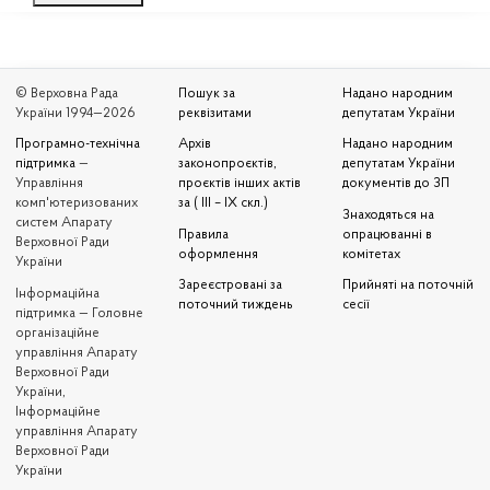
© Верховна Рада
Пошук за
Надано народним
України 1994—2026
реквізитами
депутатам України
Програмно-технічна
Архів
Надано народним
підтримка
—
законопроєктів,
депутатам України
Управління
проєктів інших актів
документів до ЗП
комп'ютеризованих
за ( III – IX скл.)
Знаходяться на
систем Апарату
Правила
опрацюванні в
Верховної Ради
оформлення
комітетах
України
Зареєстровані за
Прийняті на поточній
Iнформаційна
поточний тиждень
сесії
підтримка — Головне
організаційне
управління Апарату
Верховної Ради
України,
Інформаційне
управління Апарату
Верховної Ради
України