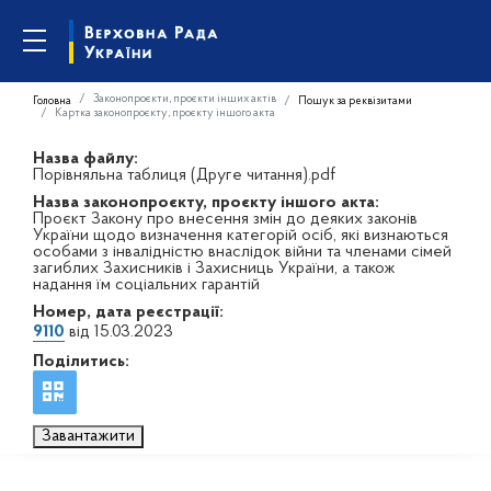
Законопроєкти, проєкти інших актів
Головна
Пошук за реквізитами
Картка законопроєкту, проєкту іншого акта
Назва файлу:
Порівняльна таблиця (Друге читання).pdf
Назва законопроєкту, проєкту іншого акта:
Проєкт Закону про внесення змін до деяких законів
України щодо визначення категорій осіб, які визнаються
особами з інвалідністю внаслідок війни та членами сімей
загиблих Захисників і Захисниць України, а також
надання їм соціальних гарантій
Номер, дата реєстрації:
9110
від 15.03.2023
Поділитись:
Завантажити