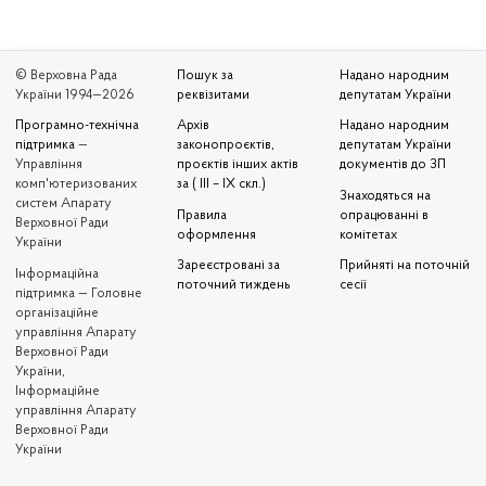
© Верховна Рада
Пошук за
Надано народним
України 1994—2026
реквізитами
депутатам України
Програмно-технічна
Архів
Надано народним
підтримка
—
законопроєктів,
депутатам України
Управління
проєктів інших актів
документів до ЗП
комп'ютеризованих
за ( III – IX скл.)
Знаходяться на
систем Апарату
Правила
опрацюванні в
Верховної Ради
оформлення
комітетах
України
Зареєстровані за
Прийняті на поточній
Iнформаційна
поточний тиждень
сесії
підтримка — Головне
організаційне
управління Апарату
Верховної Ради
України,
Інформаційне
управління Апарату
Верховної Ради
України