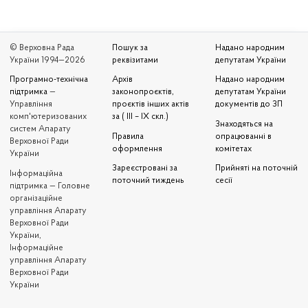
© Верховна Рада
Пошук за
Надано народним
України 1994—2026
реквізитами
депутатам України
Програмно-технічна
Архів
Надано народним
підтримка
—
законопроєктів,
депутатам України
Управління
проєктів інших актів
документів до ЗП
комп'ютеризованих
за ( III – IX скл.)
Знаходяться на
систем Апарату
Правила
опрацюванні в
Верховної Ради
оформлення
комітетах
України
Зареєстровані за
Прийняті на поточній
Iнформаційна
поточний тиждень
сесії
підтримка — Головне
організаційне
управління Апарату
Верховної Ради
України,
Інформаційне
управління Апарату
Верховної Ради
України