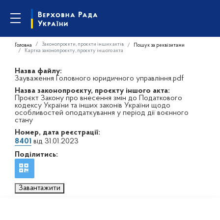
Законопроєкти, проєкти інших актів
Головна
Пошук за реквізитами
Картка законопроєкту, проєкту іншого акта
Назва файлу:
Зауваження Головного юридичного управління.pdf
Назва законопроєкту, проєкту іншого акта:
Проєкт Закону про внесення змін до Податкового
кодексу України та інших законів України щодо
особливостей оподаткування у період дії воєнного
стану
Номер, дата реєстрації:
8401
від 31.01.2023
Поділитись:
Завантажити