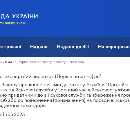
АДА УКРАЇНИ
и інших актів
єстровані
Надано
Надано до ЗП
На опрацюван
Картка законопроєкту, проєкту іншого акта
візитами
о-експертний висновок (Перше читання).pdf
 Закону про внесення змін до Закону України "Про війсь
ення з військової служби у воєнний час військовослужбов
но придатними до військової служби та збереження гро
осіб або до повернення (призначення) на посади військов
ядження командирів
д 15.05.2023