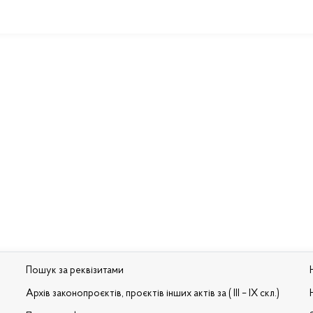
Пошук за реквізитами
Архів законопроєктів, проєктів інших актів за ( III – IX скл.)