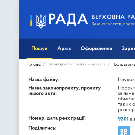
РАДА
ВЕРХОВНА Р
Законопроєкти, проєкт
Пошук
Архів
Оформлення
Заре
Законопроєкти, проєкти інших актів
Головна
Пошук за рек
Назва файлу:
Науков
Назва законопроєкту, проєкту
Проєкт
іншого акта:
звільн
обмеже
таких 
розпор
Номер, дата реєстрації:
9301
ві
Поділитись: