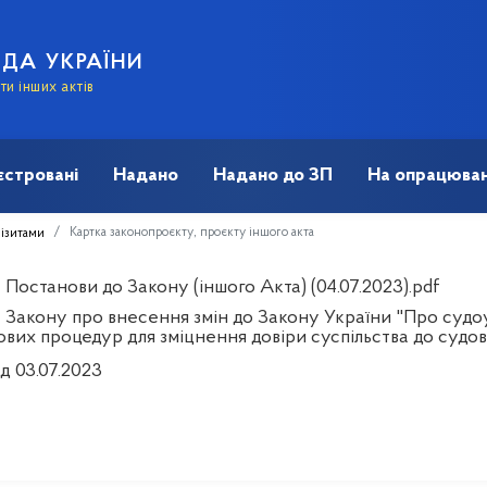
АДА УКРАЇНИ
и інших актів
єстровані
Надано
Надано до ЗП
На опрацюван
Картка законопроєкту, проєкту іншого акта
візитами
Постанови до Закону (іншого Акта) (04.07.2023).pdf
 Закону про внесення змін до Закону України "Про судоу
ових процедур для зміцнення довіри суспільства до судов
д 03.07.2023