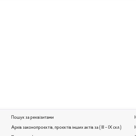
Пошук за реквізитами
Архів законопроєктів, проєктів інших актів за ( III – IX скл.)