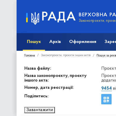
РАДА
ВЕРХОВНА Р
Законопроєкти, проєкт
Пошук
Архів
Оформлення
Заре
Законопроєкти, проєкти інших актів
Головна
Пошук за рек
Назва файлу:
Проєкт 
Назва законопроєкту, проєкту
Проєкт
іншого акта:
додатк
Номер, дата реєстрації:
9454
ві
Поділитись:
Завантажити