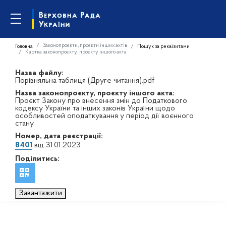
Законопроєкти, проєкти інших актів
Головна
Пошук за реквізитами
Картка законопроєкту, проєкту іншого акта
Назва файлу:
Порівняльна таблиця (Друге читання).pdf
Назва законопроєкту, проєкту іншого акта:
Проєкт Закону про внесення змін до Податкового
кодексу України та інших законів України щодо
особливостей оподаткування у період дії воєнного
стану
Номер, дата реєстрації:
8401
від 31.01.2023
Поділитись:
Завантажити