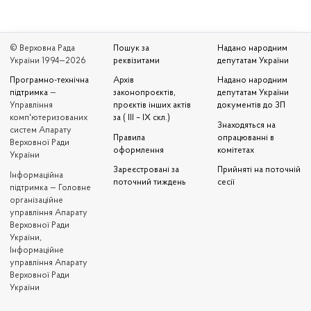
© Верховна Рада
Пошук за
Надано народним
України 1994—2026
реквізитами
депутатам України
Програмно-технічна
Архів
Надано народним
підтримка
—
законопроєктів,
депутатам України
Управління
проєктів інших актів
документів до ЗП
комп'ютеризованих
за ( III – IX скл.)
Знаходяться на
систем Апарату
Правила
опрацюванні в
Верховної Ради
оформлення
комітетах
України
Зареєстровані за
Прийняті на поточній
Iнформаційна
поточний тиждень
сесії
підтримка — Головне
організаційне
управління Апарату
Верховної Ради
України,
Інформаційне
управління Апарату
Верховної Ради
України