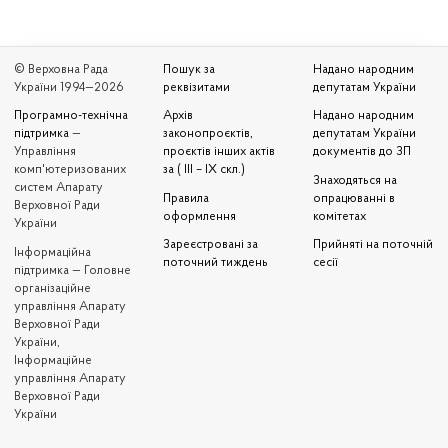
© Верховна Рада
Пошук за
Надано народним
України 1994—2026
реквізитами
депутатам України
Програмно-технічна
Архів
Надано народним
підтримка
—
законопроєктів,
депутатам України
Управління
проєктів інших актів
документів до ЗП
комп'ютеризованих
за ( III – IX скл.)
Знаходяться на
систем Апарату
Правила
опрацюванні в
Верховної Ради
оформлення
комітетах
України
Зареєстровані за
Прийняті на поточній
Iнформаційна
поточний тиждень
сесії
підтримка — Головне
організаційне
управління Апарату
Верховної Ради
України,
Інформаційне
управління Апарату
Верховної Ради
України