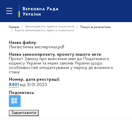
Законопроєкти, проєкти інших актів
Головна
Пошук за реквізитами
Картка законопроєкту, проєкту іншого акта
Назва файлу:
Лінгвістична експертиза.pdf
Назва законопроєкту, проєкту іншого акта:
Проєкт Закону про внесення змін до Податкового
кодексу України та інших законів України щодо
особливостей оподаткування у період дії воєнного
стану
Номер, дата реєстрації:
8401
від 31.01.2023
Поділитись:
Завантажити