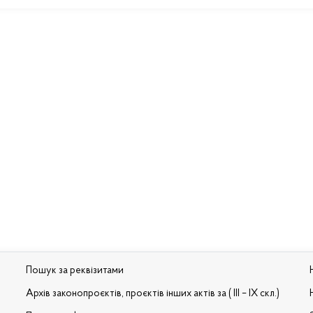
Пошук за реквізитами
Архів законопроєктів, проєктів інших актів за ( III – IX скл.)