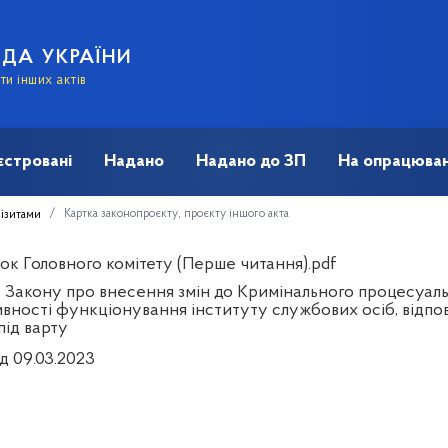
АДА УКРАЇНИ
и інших актів
єстровані
Надано
Надано до ЗП
На опрацюван
Картка законопроєкту, проєкту іншого акта
візитами
ок Головного комітету (Перше читання).pdf
 Закону про внесення змін до Кримінального процесуал
вності функціонування інституту службових осіб, відпов
під варту
д 09.03.2023