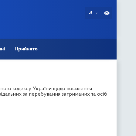
A
ні
Прийнято
ьного кодексу України щодо посилення
ідальних за перебування затриманих та осіб