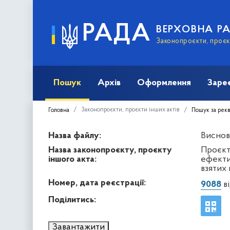
РАДА
ВЕРХОВНА Р
Законопроєкти, проєкт
Пошук
Архів
Оформлення
Заре
Законопроєкти, проєкти інших актів
Головна
Пошук за рек
Назва файлу:
Виснов
Назва законопроєкту, проєкту
Проєкт
іншого акта:
ефекти
взятих 
Номер, дата реєстрації:
9088
ві
Поділитись:
Завантажити