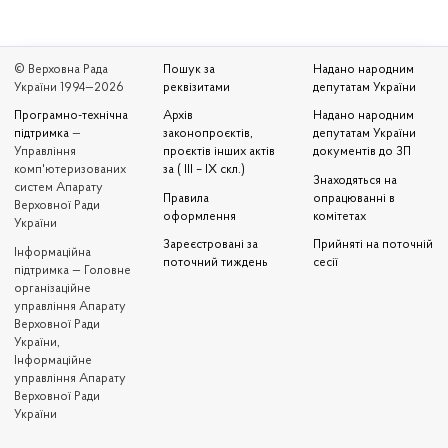
© Верховна Рада
Пошук за
Надано народним
України 1994—2026
реквізитами
депутатам України
Програмно-технічна
Архів
Надано народним
підтримка
—
законопроєктів,
депутатам України
Управління
проєктів інших актів
документів до ЗП
комп'ютеризованих
за ( III – IX скл.)
Знаходяться на
систем Апарату
Правила
опрацюванні в
Верховної Ради
оформлення
комітетах
України
Зареєстровані за
Прийняті на поточній
Iнформаційна
поточний тиждень
сесії
підтримка — Головне
організаційне
управління Апарату
Верховної Ради
України,
Інформаційне
управління Апарату
Верховної Ради
України