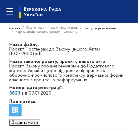
Законопроєкти, проєкти інших актів
Головна
Пошук за реквізитами
Картка законопроєкту, проєкту іншого акта
Назва файлу:
Проєкт Постанови до Закону (іншого Акта)
(10.07.2020).pdf
Назва законопроєкту, проєкту іншого акта:
Проєкт Закону про внесення змін до Податкового
кодексу України щодо підтримки підприємств
оборонно-промислового комплексу державної форми
власності в процесі їх реформування
Номер, дата реєстрації:
3823
від 09.07.2020
Поділитись:
Завантажити