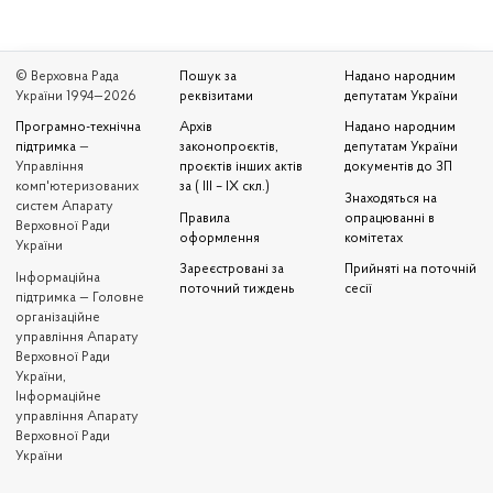
© Верховна Рада
Пошук за
Надано народним
України 1994—2026
реквізитами
депутатам України
Програмно-технічна
Архів
Надано народним
підтримка
—
законопроєктів,
депутатам України
Управління
проєктів інших актів
документів до ЗП
комп'ютеризованих
за ( III – IX скл.)
Знаходяться на
систем Апарату
Правила
опрацюванні в
Верховної Ради
оформлення
комітетах
України
Зареєстровані за
Прийняті на поточній
Iнформаційна
поточний тиждень
сесії
підтримка — Головне
організаційне
управління Апарату
Верховної Ради
України,
Інформаційне
управління Апарату
Верховної Ради
України