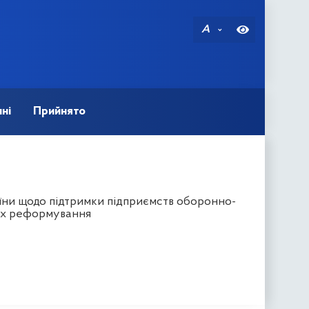
A
ні
Прийнято
їни щодо підтримки підприємств оборонно-
 їх реформування