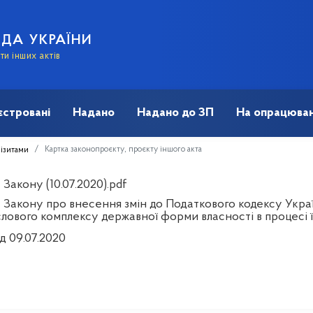
АДА УКРАЇНИ
и інших актів
єстровані
Надано
Надано до ЗП
На опрацюван
Картка законопроєкту, проєкту іншого акта
візитами
Закону (10.07.2020).pdf
 Закону про внесення змін до Податкового кодексу Укра
лового комплексу державної форми власності в процесі
д 09.07.2020