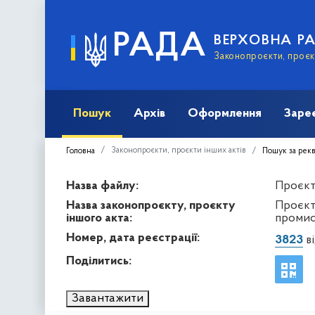
РАДА
ВЕРХОВНА Р
Законопроєкти, проєкт
Пошук
Архів
Оформлення
Заре
Законопроєкти, проєкти інших актів
Головна
Пошук за рек
Назва файлу:
Проєкт 
Назва законопроєкту, проєкту
Проєкт
іншого акта:
промис
Номер, дата реєстрації:
3823
ві
Поділитись:
Завантажити