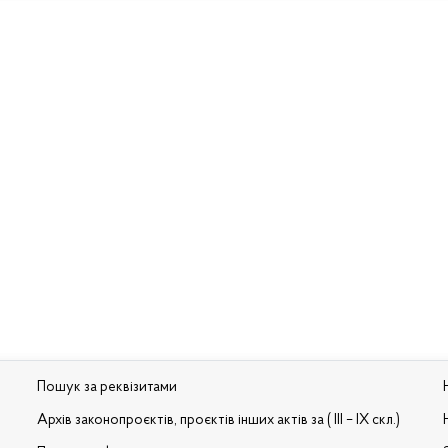
Пошук за реквізитами
Архів законопроєктів, проєктів інших актів за ( III – IX скл.)