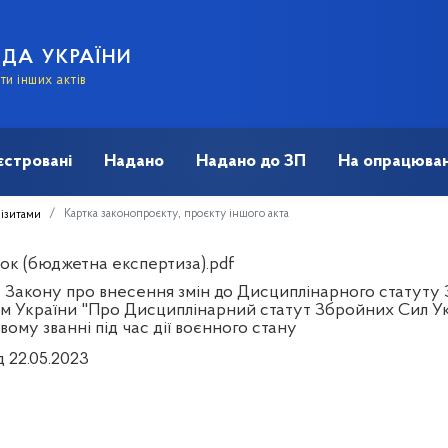
АДА УКРАЇНИ
и інших актів
єстровані
Надано
Надано до ЗП
На опрацюван
Картка законопроєкту, проєкту іншого акта
візитами
ок (бюджетна експертиза).pdf
 Закону про внесення змін до Дисциплінарного статуту 
м України "Про Дисциплінарний статут Збройних Сил У
вому званні під час дії воєнного стану
д 22.05.2023