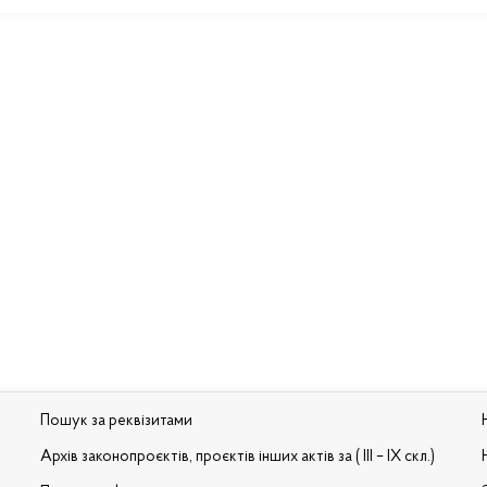
Пошук за реквізитами
Архів законопроєктів, проєктів інших актів за ( III – IX скл.)