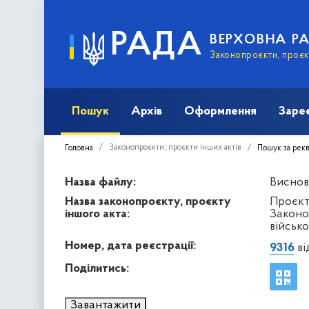
РАДА
ВЕРХОВНА Р
Законопроєкти, проєкт
Пошук
Архів
Оформлення
Заре
Законопроєкти, проєкти інших актів
Головна
Пошук за рек
Назва файлу:
Виснов
Назва законопроєкту, проєкту
Проєкт
іншого акта:
Законо
військо
Номер, дата реєстрації:
9316
ві
Поділитись:
Завантажити