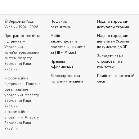
© Верховна Рада
Пошук за
Надано народним
України 1994—2026
реквізитами
депутатам України
Програмно-технічна
Архів
Надано народним
підтримка
—
законопроєктів,
депутатам України
Управління
проєктів інших актів
документів до ЗП
комп'ютеризованих
за ( III – IX скл.)
Знаходяться на
систем Апарату
Правила
опрацюванні в
Верховної Ради
оформлення
комітетах
України
Зареєстровані за
Прийняті на поточній
Iнформаційна
поточний тиждень
сесії
підтримка — Головне
організаційне
управління Апарату
Верховної Ради
України,
Інформаційне
управління Апарату
Верховної Ради
України