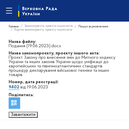
Законопроєкти, проєкти інших актів
Головна
Пошук за реквізитами
Картка законопроєкту, проєкту іншого акта
Назва файлу:
Подання (19.06.2023).docx
Назва законопроєкту, проєкту іншого акта:
Проєкт Закону про внесення змін до Митного кодексу
України та інших законів України щодо уніфікації до
європейських та північноатлантичних стандартів
процедур декларування військової техніки та інших
товарів
Номер, дата реєстрації:
9402
від 19.06.2023
Поділитись:
Завантажити