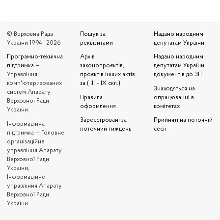
© Верховна Рада
Пошук за
Надано народним
України 1994—2026
реквізитами
депутатам України
Програмно-технічна
Архів
Надано народним
підтримка
—
законопроєктів,
депутатам України
Управління
проєктів інших актів
документів до ЗП
комп'ютеризованих
за ( III – IX скл.)
Знаходяться на
систем Апарату
Правила
опрацюванні в
Верховної Ради
оформлення
комітетах
України
Зареєстровані за
Прийняті на поточній
Iнформаційна
поточний тиждень
сесії
підтримка — Головне
організаційне
управління Апарату
Верховної Ради
України,
Інформаційне
управління Апарату
Верховної Ради
України