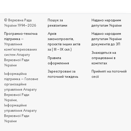
© Верховна Рада
Пошук за
Надано народним
України 1994—2026
реквізитами
депутатам України
Програмно-технічна
Архів
Надано народним
підтримка
—
законопроєктів,
депутатам України
Управління
проєктів інших актів
документів до ЗП
комп'ютеризованих
за ( III – IX скл.)
Знаходяться на
систем Апарату
Правила
опрацюванні в
Верховної Ради
оформлення
комітетах
України
Зареєстровані за
Прийняті на поточній
Iнформаційна
поточний тиждень
сесії
підтримка — Головне
організаційне
управління Апарату
Верховної Ради
України,
Інформаційне
управління Апарату
Верховної Ради
України