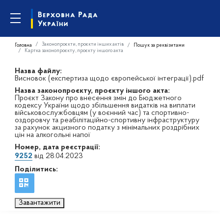
Законопроєкти, проєкти інших актів
Головна
Пошук за реквізитами
Картка законопроєкту, проєкту іншого акта
Назва файлу:
Висновок (експертиза щодо європейської інтеграції).pdf
Назва законопроєкту, проєкту іншого акта:
Проєкт Закону про внесення змін до Бюджетного
кодексу України щодо збільшення видатків на виплати
військовослужбовцям (у воєнний час) та спортивно-
оздоровчу та реабілітаційно-спортивну інфраструктуру
за рахунок акцизного податку з мінімальних роздрібних
цін на алкогольні напої
Номер, дата реєстрації:
9252
від 28.04.2023
Поділитись:
Завантажити