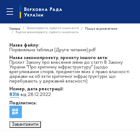
Законопроєкти, проєкти інших актів
Головна
Пошук за реквізитами
Картка законопроєкту, проєкту іншого акта
Назва файлу:
Порівняльна таблиця (Друге читання).pdf
Назва законопроєкту, проєкту іншого акта:
Проєкт Закону про внесення зміни до статті 8 Закону
України "Про критичну інфраструктуру" (щодо
врегулювання спорів, предметом яких є право власності
держави на об’єкти критичної інфраструктури, що
перебувають у державній власності)
Номер, дата реєстрації:
8316
від 28.12.2022
Поділитись:
Завантажити