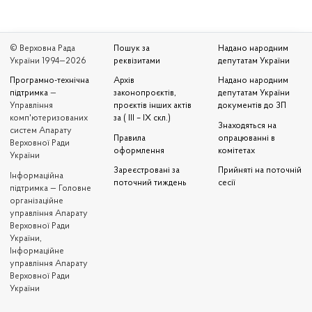
© Верховна Рада
Пошук за
Надано народним
України 1994—2026
реквізитами
депутатам України
Програмно-технічна
Архів
Надано народним
підтримка
—
законопроєктів,
депутатам України
Управління
проєктів інших актів
документів до ЗП
комп'ютеризованих
за ( III – IX скл.)
Знаходяться на
систем Апарату
Правила
опрацюванні в
Верховної Ради
оформлення
комітетах
України
Зареєстровані за
Прийняті на поточній
Iнформаційна
поточний тиждень
сесії
підтримка — Головне
організаційне
управління Апарату
Верховної Ради
України,
Інформаційне
управління Апарату
Верховної Ради
України