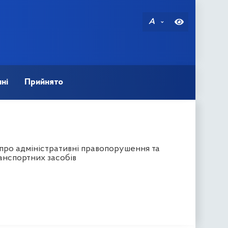
A
ні
Прийнято
 про адміністративні правопорушення та
ранспортних засобів