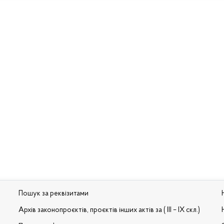
Пошук за реквізитами
Архів законопроєктів, проєктів інших актів за ( III – IX скл.)