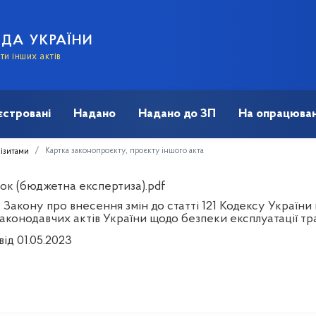
АДА УКРАЇНИ
и інших актів
єстровані
Надано
Надано до ЗП
На опрацюван
Картка законопроєкту, проєкту іншого акта
візитами
ок (бюджетна експертиза).pdf
 Закону про внесення змін до статті 121 Кодексу України
законодавчих актів України щодо безпеки експлуатації т
від 01.05.2023