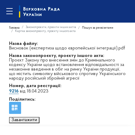
Законопроєкти, проєкти інших актів
Головна
Пошук за реквізитами
Картка законопроєкту, проєкту іншого акта
Назва файлу:
Висновок (експертиза щодо європейської інтеграції).pdf
Назва законопроєкту, проєкту іншого акта:
Проєкт Закону про внесення змін до Кримінального
кодексу України щодо встановлення відповідальності за
незаконне введення в обіг на ринку України продукції,
що містить символіку військового спротиву Українського
народу російській збройній агресії
Номер, дата реєстрації:
9216
від 18.04.2023
Поділитись:
Завантажити