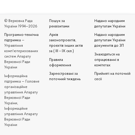
© Верховна Рада
Пошук за
Надано народним
України 1994—2026
реквізитами
депутатам України
Програмно-технічна
Архів
Надано народним
підтримка
—
законопроєктів,
депутатам України
Управління
проєктів інших актів
документів до ЗП
комп'ютеризованих
за ( III – IX скл.)
Знаходяться на
систем Апарату
Правила
опрацюванні в
Верховної Ради
оформлення
комітетах
України
Зареєстровані за
Прийняті на поточній
Iнформаційна
поточний тиждень
сесії
підтримка — Головне
організаційне
управління Апарату
Верховної Ради
України,
Інформаційне
управління Апарату
Верховної Ради
України