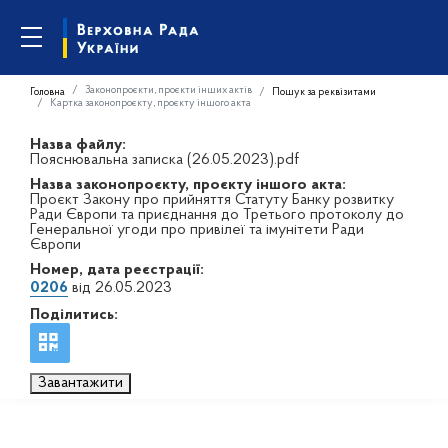
Законопроєкти, проєкти інших актів
Головна
Пошук за реквізитами
Картка законопроєкту, проєкту іншого акта
Назва файлу:
Пояснювальна записка (26.05.2023).pdf
Назва законопроєкту, проєкту іншого акта:
Проєкт Закону про прийняття Статуту Банку розвитку
Ради Європи та приєднання до Третього протоколу до
Генеральної угоди про привілеї та імунітети Ради
Європи
Номер, дата реєстрації:
0206
від 26.05.2023
Поділитись:
Завантажити