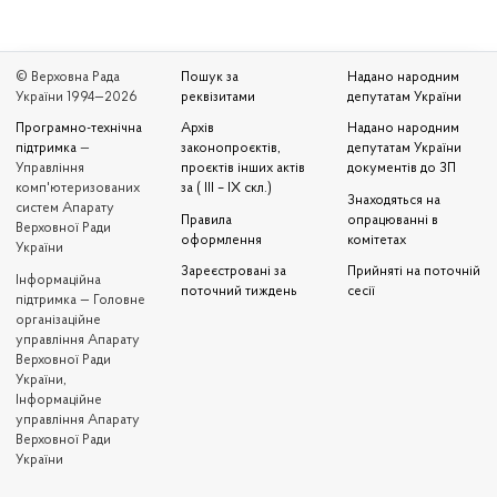
© Верховна Рада
Пошук за
Надано народним
України 1994—2026
реквізитами
депутатам України
Програмно-технічна
Архів
Надано народним
підтримка
—
законопроєктів,
депутатам України
Управління
проєктів інших актів
документів до ЗП
комп'ютеризованих
за ( III – IX скл.)
Знаходяться на
систем Апарату
Правила
опрацюванні в
Верховної Ради
оформлення
комітетах
України
Зареєстровані за
Прийняті на поточній
Iнформаційна
поточний тиждень
сесії
підтримка — Головне
організаційне
управління Апарату
Верховної Ради
України,
Інформаційне
управління Апарату
Верховної Ради
України