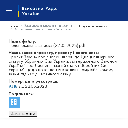
Законопроєкти, проєкти інших актів
Головна
Пошук за реквізитами
Картка законопроєкту, проєкту іншого акта
Назва файлу:
Пояснювальна записка (22.05.2023).pdf
Назва законопроєкту, проєкту іншого акта:
Проєкт Закону про внесення змін до Дисциплінарного
статуту Збройних Сил України, затвердженого Законом
України "Про Дисциплінарний статут Збройних Сил
України" щодо поновлення в колишньому військовому
званні під час дії воєнного стану
Номер, дата реєстрації:
9316
від 22.05.2023
Поділитись:
Завантажити