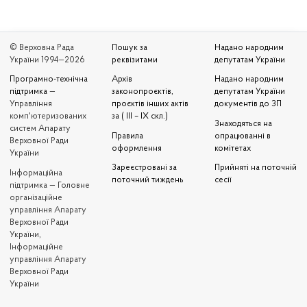
© Верховна Рада
Пошук за
Надано народним
України 1994—2026
реквізитами
депутатам України
Програмно-технічна
Архів
Надано народним
підтримка
—
законопроєктів,
депутатам України
Управління
проєктів інших актів
документів до ЗП
комп'ютеризованих
за ( III – IX скл.)
Знаходяться на
систем Апарату
Правила
опрацюванні в
Верховної Ради
оформлення
комітетах
України
Зареєстровані за
Прийняті на поточній
Iнформаційна
поточний тиждень
сесії
підтримка — Головне
організаційне
управління Апарату
Верховної Ради
України,
Інформаційне
управління Апарату
Верховної Ради
України