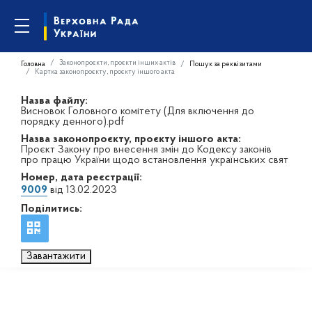
Законопроєкти, проєкти інших актів
Головна
Пошук за реквізитами
Картка законопроєкту, проєкту іншого акта
Назва файлу:
Висновок Головного комітету (Для включення до
порядку денного).pdf
Назва законопроєкту, проєкту іншого акта:
Проєкт Закону про внесення змін до Кодексу законів
про працю України щодо встановлення українських свят
Номер, дата реєстрації:
9009
від 13.02.2023
Поділитись:
Завантажити