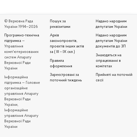
© Верховна Рада
Пошук за
Надано народним
України 1994—2026
реквізитами
депутатам України
Програмно-технічна
Архів
Надано народним
підтримка
—
законопроєктів,
депутатам України
Управління
проєктів інших актів
документів до ЗП
комп'ютеризованих
за ( III – IX скл.)
Знаходяться на
систем Апарату
Правила
опрацюванні в
Верховної Ради
оформлення
комітетах
України
Зареєстровані за
Прийняті на поточній
Iнформаційна
поточний тиждень
сесії
підтримка — Головне
організаційне
управління Апарату
Верховної Ради
України,
Інформаційне
управління Апарату
Верховної Ради
України