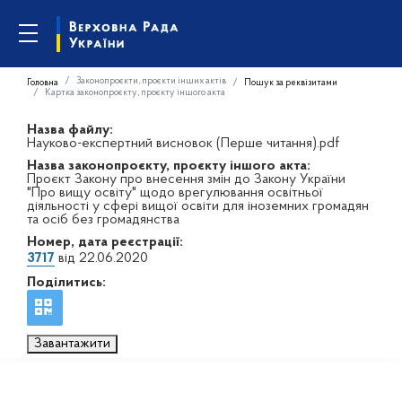
Законопроєкти, проєкти інших актів
Головна
Пошук за реквізитами
Картка законопроєкту, проєкту іншого акта
Назва файлу:
Науково-експертний висновок (Перше читання).pdf
Назва законопроєкту, проєкту іншого акта:
Проєкт Закону про внесення змін до Закону України
"Про вищу освіту" щодо врегулювання освітньої
діяльності у сфері вищої освіти для іноземних громадян
та осіб без громадянства
Номер, дата реєстрації:
3717
від 22.06.2020
Поділитись:
Завантажити