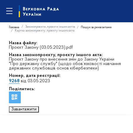
Законопроєкти, проєкти інших актів
Головна
Пошук за реквізитами
Картка законопроєкту, проєкту іншого акта
Назва файлу:
Проєкт Закону (03.05.2023).pdf
Назва законопроєкту, проєкту іншого акта:
Проєкт Закону про внесення змін до Закону України
"Про державну службу" (щодо обов’язковості навчання
державних службовців основ кібербезпеки)
Номер, дата реєстрації:
9268
від 03.05.2023
Поділитись:
Завантажити