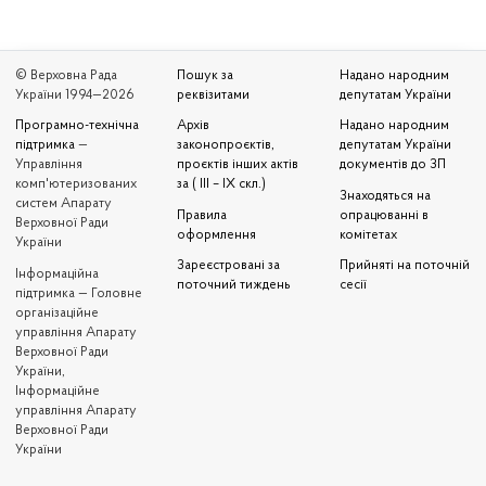
© Верховна Рада
Пошук за
Надано народним
України 1994—2026
реквізитами
депутатам України
Програмно-технічна
Архів
Надано народним
підтримка
—
законопроєктів,
депутатам України
Управління
проєктів інших актів
документів до ЗП
комп'ютеризованих
за ( III – IX скл.)
Знаходяться на
систем Апарату
Правила
опрацюванні в
Верховної Ради
оформлення
комітетах
України
Зареєстровані за
Прийняті на поточній
Iнформаційна
поточний тиждень
сесії
підтримка — Головне
організаційне
управління Апарату
Верховної Ради
України,
Інформаційне
управління Апарату
Верховної Ради
України