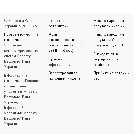
© Верховна Рада
Пошук за
Надано народним
України 1994—2026
реквізитами
депутатам України
Програмно-технічна
Архів
Надано народним
підтримка
—
законопроєктів,
депутатам України
Управління
проєктів інших актів
документів до ЗП
комп'ютеризованих
за ( III – IX скл.)
Знаходяться на
систем Апарату
Правила
опрацюванні в
Верховної Ради
оформлення
комітетах
України
Зареєстровані за
Прийняті на поточній
Iнформаційна
поточний тиждень
сесії
підтримка — Головне
організаційне
управління Апарату
Верховної Ради
України,
Інформаційне
управління Апарату
Верховної Ради
України