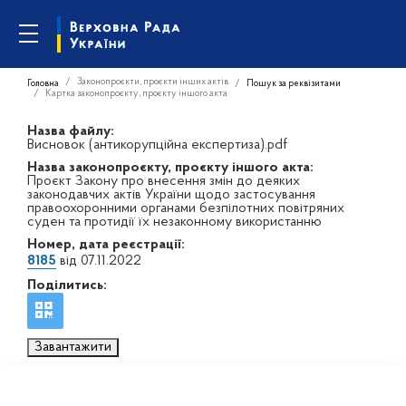
Законопроєкти, проєкти інших актів
Головна
Пошук за реквізитами
Картка законопроєкту, проєкту іншого акта
Назва файлу:
Висновок (антикорупційна експертиза).pdf
Назва законопроєкту, проєкту іншого акта:
Проєкт Закону про внесення змін до деяких
законодавчих актів України щодо застосування
правоохоронними органами безпілотних повітряних
суден та протидії їх незаконному використанню
Номер, дата реєстрації:
8185
від 07.11.2022
Поділитись:
Завантажити