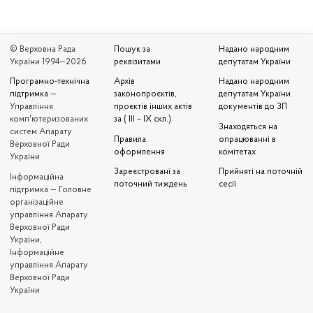
© Верховна Рада
Пошук за
Надано народним
України 1994—2026
реквізитами
депутатам України
Програмно-технічна
Архів
Надано народним
підтримка
—
законопроєктів,
депутатам України
Управління
проєктів інших актів
документів до ЗП
комп'ютеризованих
за ( III – IX скл.)
Знаходяться на
систем Апарату
Правила
опрацюванні в
Верховної Ради
оформлення
комітетах
України
Зареєстровані за
Прийняті на поточній
Iнформаційна
поточний тиждень
сесії
підтримка — Головне
організаційне
управління Апарату
Верховної Ради
України,
Інформаційне
управління Апарату
Верховної Ради
України