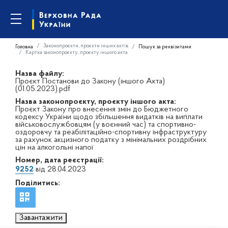
Законопроєкти, проєкти інших актів
Головна
Пошук за реквізитами
Картка законопроєкту, проєкту іншого акта
Назва файлу:
Проєкт Постанови до Закону (іншого Акта)
(01.05.2023).pdf
Назва законопроєкту, проєкту іншого акта:
Проєкт Закону про внесення змін до Бюджетного
кодексу України щодо збільшення видатків на виплати
військовослужбовцям (у воєнний час) та спортивно-
оздоровчу та реабілітаційно-спортивну інфраструктуру
за рахунок акцизного податку з мінімальних роздрібних
цін на алкогольні напої
Номер, дата реєстрації:
9252
від 28.04.2023
Поділитись:
Завантажити