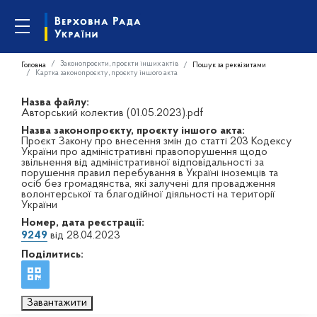
Законопроєкти, проєкти інших актів
Головна
Пошук за реквізитами
Картка законопроєкту, проєкту іншого акта
Назва файлу:
Авторський колектив (01.05.2023).pdf
Назва законопроєкту, проєкту іншого акта:
Проєкт Закону про внесення змін до статті 203 Кодексу
України про адміністративні правопорушення щодо
звільнення від адміністративної відповідальності за
порушення правил перебування в Україні іноземців та
осіб без громадянства, які залучені для провадження
волонтерської та благодійної діяльності на території
України
Номер, дата реєстрації:
9249
від 28.04.2023
Поділитись:
Завантажити