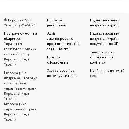
© Верховна Рада
Пошук за
Надано народним
України 1994—2026
реквізитами
депутатам України
Програмно-технічна
Архів
Надано народним
підтримка
—
законопроєктів,
депутатам України
Управління
проєктів інших актів
документів до ЗП
комп'ютеризованих
за ( III – IX скл.)
Знаходяться на
систем Апарату
Правила
опрацюванні в
Верховної Ради
оформлення
комітетах
України
Зареєстровані за
Прийняті на поточній
Iнформаційна
поточний тиждень
сесії
підтримка — Головне
організаційне
управління Апарату
Верховної Ради
України,
Інформаційне
управління Апарату
Верховної Ради
України