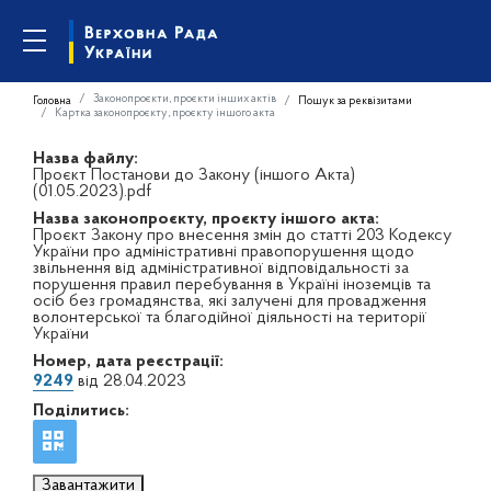
Законопроєкти, проєкти інших актів
Головна
Пошук за реквізитами
Картка законопроєкту, проєкту іншого акта
Назва файлу:
Проєкт Постанови до Закону (іншого Акта)
(01.05.2023).pdf
Назва законопроєкту, проєкту іншого акта:
Проєкт Закону про внесення змін до статті 203 Кодексу
України про адміністративні правопорушення щодо
звільнення від адміністративної відповідальності за
порушення правил перебування в Україні іноземців та
осіб без громадянства, які залучені для провадження
волонтерської та благодійної діяльності на території
України
Номер, дата реєстрації:
9249
від 28.04.2023
Поділитись:
Завантажити