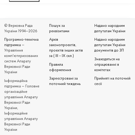
© Верховна Рада
Пошук за
Надано народним
України 1994—2026
реквізитами
депутатам України
Програмно-технічна
Архів
Надано народним
підтримка
—
законопроєктів,
депутатам України
Управління
проєктів інших актів
документів до ЗП
комп'ютеризованих
за ( III – IX скл.)
Знаходяться на
систем Апарату
Правила
опрацюванні в
Верховної Ради
оформлення
комітетах
України
Зареєстровані за
Прийняті на поточній
Iнформаційна
поточний тиждень
сесії
підтримка — Головне
організаційне
управління Апарату
Верховної Ради
України,
Інформаційне
управління Апарату
Верховної Ради
України