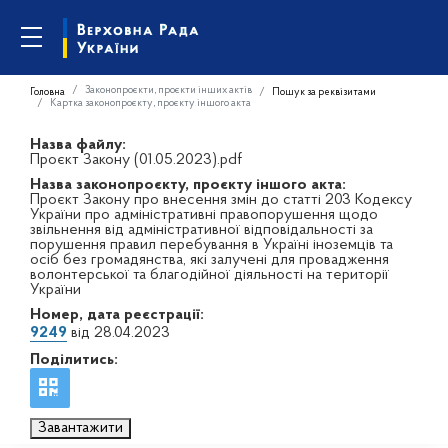
Законопроєкти, проєкти інших актів
Головна
Пошук за реквізитами
Картка законопроєкту, проєкту іншого акта
Назва файлу:
Проєкт Закону (01.05.2023).pdf
Назва законопроєкту, проєкту іншого акта:
Проєкт Закону про внесення змін до статті 203 Кодексу
України про адміністративні правопорушення щодо
звільнення від адміністративної відповідальності за
порушення правил перебування в Україні іноземців та
осіб без громадянства, які залучені для провадження
волонтерської та благодійної діяльності на території
України
Номер, дата реєстрації:
9249
від 28.04.2023
Поділитись:
Завантажити