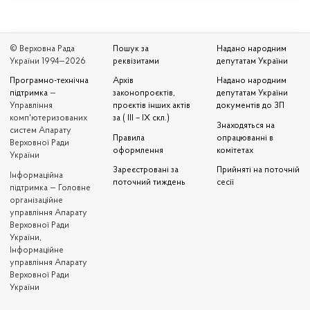
© Верховна Рада
Пошук за
Надано народним
України 1994—2026
реквізитами
депутатам України
Програмно-технічна
Архів
Надано народним
підтримка
—
законопроєктів,
депутатам України
Управління
проєктів інших актів
документів до ЗП
комп'ютеризованих
за ( III – IX скл.)
Знаходяться на
систем Апарату
Правила
опрацюванні в
Верховної Ради
оформлення
комітетах
України
Зареєстровані за
Прийняті на поточній
Iнформаційна
поточний тиждень
сесії
підтримка — Головне
організаційне
управління Апарату
Верховної Ради
України,
Інформаційне
управління Апарату
Верховної Ради
України