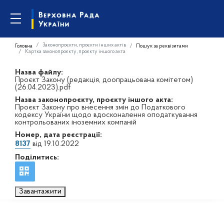
Законопроєкти, проєкти інших актів
Головна
Пошук за реквізитами
Картка законопроєкту, проєкту іншого акта
Назва файлу:
Проєкт Закону (редакція, доопрацьована комітетом)
(26.04.2023).pdf
Назва законопроєкту, проєкту іншого акта:
Проєкт Закону про внесення змін до Податкового
кодексу України щодо вдосконалення оподаткування
контрольованих іноземних компаній
Номер, дата реєстрації:
8137
від 19.10.2022
Поділитись:
Завантажити