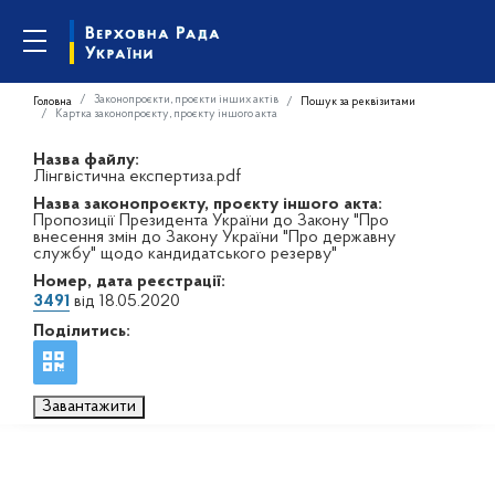
Законопроєкти, проєкти інших актів
Головна
Пошук за реквізитами
Картка законопроєкту, проєкту іншого акта
Назва файлу:
Лінгвістична експертиза.pdf
Назва законопроєкту, проєкту іншого акта:
Пропозиції Президента України до Закону "Про
внесення змін до Закону України "Про державну
службу" щодо кандидатського резерву"
Номер, дата реєстрації:
3491
від 18.05.2020
Поділитись:
Завантажити