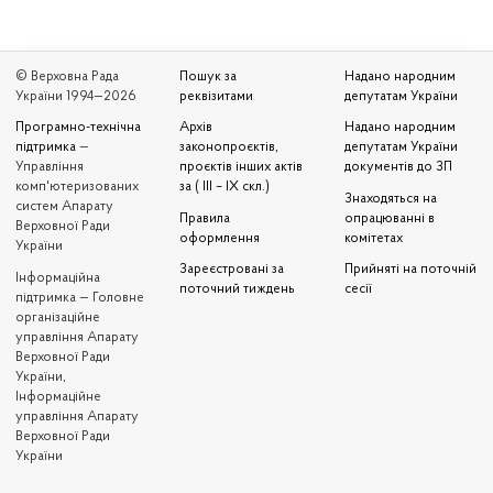
© Верховна Рада
Пошук за
Надано народним
України 1994—2026
реквізитами
депутатам України
Програмно-технічна
Архів
Надано народним
підтримка
—
законопроєктів,
депутатам України
Управління
проєктів інших актів
документів до ЗП
комп'ютеризованих
за ( III – IX скл.)
Знаходяться на
систем Апарату
Правила
опрацюванні в
Верховної Ради
оформлення
комітетах
України
Зареєстровані за
Прийняті на поточній
Iнформаційна
поточний тиждень
сесії
підтримка — Головне
організаційне
управління Апарату
Верховної Ради
України,
Інформаційне
управління Апарату
Верховної Ради
України