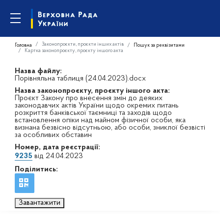
Законопроєкти, проєкти інших актів
Головна
Пошук за реквізитами
Картка законопроєкту, проєкту іншого акта
Назва файлу:
Порівняльна таблиця (24.04.2023).docx
Назва законопроєкту, проєкту іншого акта:
Проєкт Закону про внесення змін до деяких
законодавчих актів України щодо окремих питань
розкриття банківської таємниці та заходів щодо
встановлення опіки над майном фізичної особи, яка
визнана безвісно відсутньою, або особи, зниклої безвісті
за особливих обставин
Номер, дата реєстрації:
9235
від 24.04.2023
Поділитись:
Завантажити