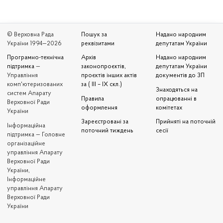
© Верховна Рада
Пошук за
Надано народним
України 1994—2026
реквізитами
депутатам України
Програмно-технічна
Архів
Надано народним
підтримка
—
законопроєктів,
депутатам України
Управління
проєктів інших актів
документів до ЗП
комп'ютеризованих
за ( III – IX скл.)
Знаходяться на
систем Апарату
Правила
опрацюванні в
Верховної Ради
оформлення
комітетах
України
Зареєстровані за
Прийняті на поточній
Iнформаційна
поточний тиждень
сесії
підтримка — Головне
організаційне
управління Апарату
Верховної Ради
України,
Інформаційне
управління Апарату
Верховної Ради
України