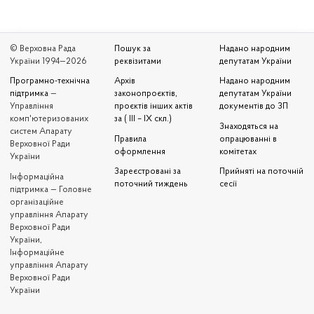
© Верховна Рада
Пошук за
Надано народним
України 1994—2026
реквізитами
депутатам України
Програмно-технічна
Архів
Надано народним
підтримка
—
законопроєктів,
депутатам України
Управління
проєктів інших актів
документів до ЗП
комп'ютеризованих
за ( III – IX скл.)
Знаходяться на
систем Апарату
Правила
опрацюванні в
Верховної Ради
оформлення
комітетах
України
Зареєстровані за
Прийняті на поточній
Iнформаційна
поточний тиждень
сесії
підтримка — Головне
організаційне
управління Апарату
Верховної Ради
України,
Інформаційне
управління Апарату
Верховної Ради
України