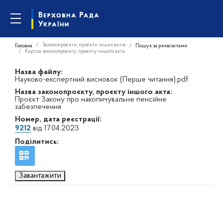
Законопроєкти, проєкти інших актів
Головна
Пошук за реквізитами
Картка законопроєкту, проєкту іншого акта
Назва файлу:
Науково-експертний висновок (Перше читання).pdf
Назва законопроєкту, проєкту іншого акта:
Проєкт Закону про накопичувальне пенсійне
забезпечення
Номер, дата реєстрації:
9212
від 17.04.2023
Поділитись:
Завантажити