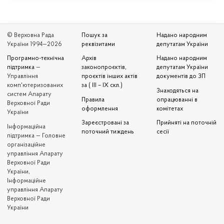
© Верховна Рада
Пошук за
Надано народним
України 1994—2026
реквізитами
депутатам України
Програмно-технічна
Архів
Надано народним
підтримка
—
законопроєктів,
депутатам України
Управління
проєктів інших актів
документів до ЗП
комп'ютеризованих
за ( III – IX скл.)
Знаходяться на
систем Апарату
Правила
опрацюванні в
Верховної Ради
оформлення
комітетах
України
Зареєстровані за
Прийняті на поточній
Iнформаційна
поточний тиждень
сесії
підтримка — Головне
організаційне
управління Апарату
Верховної Ради
України,
Інформаційне
управління Апарату
Верховної Ради
України