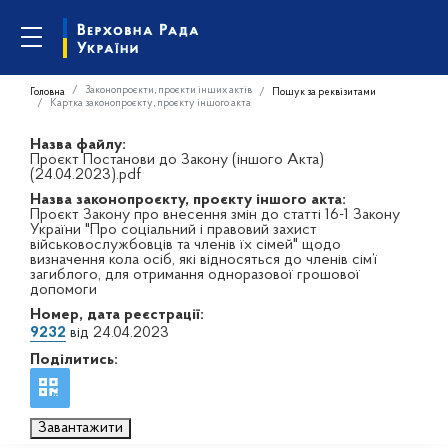
Законопроєкти, проєкти інших актів
Головна
Пошук за реквізитами
Картка законопроєкту, проєкту іншого акта
Назва файлу:
Проєкт Постанови до Закону (іншого Акта)
(24.04.2023).pdf
Назва законопроєкту, проєкту іншого акта:
Проєкт Закону про внесення змін до статті 16-1 Закону
України "Про соціальний і правовий захист
військовослужбовців та членів їх сімей" щодо
визначення кола осіб, які відносяться до членів сім’ї
загиблого, для отримання одноразової грошової
допомоги
Номер, дата реєстрації:
9232
від 24.04.2023
Поділитись:
Завантажити