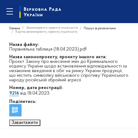
Законопроєкти, проєкти інших актів
Головна
Пошук за реквізитами
Картка законопроєкту, проєкту іншого акта
Назва файлу:
Порівняльна таблиця (18.04.2023).pdf
Назва законопроєкту, проєкту іншого акта:
Проєкт Закону про внесення змін до Кримінального
кодексу України щодо встановлення відповідальності за
незаконне введення в обіг на ринку України продукції,
що містить символіку військового спротиву Українського
народу російській збройній агресії
Номер, дата реєстрації:
9216
від 18.04.2023
Поділитись:
Завантажити