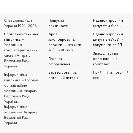
© Верховна Рада
Пошук за
Надано народним
України 1994—2026
реквізитами
депутатам України
Програмно-технічна
Архів
Надано народним
підтримка
—
законопроєктів,
депутатам України
Управління
проєктів інших актів
документів до ЗП
комп'ютеризованих
за ( III – IX скл.)
Знаходяться на
систем Апарату
Правила
опрацюванні в
Верховної Ради
оформлення
комітетах
України
Зареєстровані за
Прийняті на поточній
Iнформаційна
поточний тиждень
сесії
підтримка — Головне
організаційне
управління Апарату
Верховної Ради
України,
Інформаційне
управління Апарату
Верховної Ради
України