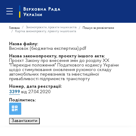
Законопроєкти, проєкти інших актів
Головна
Пошук за реквізитами
Картка законопроєкту, проєкту іншого акта
Назва файлу:
Висновок (бюджетна експертиза).pdf
Назва законопроєкту, проєкту іншого акта:
Проєкт Закону про внесення змін до розділу ХХ
"Перехідні положення" Податкового кодексу України
щодо стимулювання оновлення рухомого складу
автомобільних перевізників та інвестиційної
привабливості підприємств транспорту
Номер, дата реєстрації:
3399
від 27.04.2020
Поділитись:
Завантажити