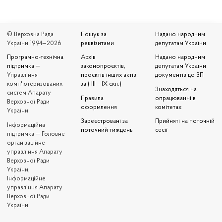
© Верховна Рада
Пошук за
Надано народним
України 1994—2026
реквізитами
депутатам України
Програмно-технічна
Архів
Надано народним
підтримка
—
законопроєктів,
депутатам України
Управління
проєктів інших актів
документів до ЗП
комп'ютеризованих
за ( III – IX скл.)
Знаходяться на
систем Апарату
Правила
опрацюванні в
Верховної Ради
оформлення
комітетах
України
Зареєстровані за
Прийняті на поточній
Iнформаційна
поточний тиждень
сесії
підтримка — Головне
організаційне
управління Апарату
Верховної Ради
України,
Інформаційне
управління Апарату
Верховної Ради
України