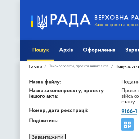
РАДА
ВЕРХОВНА Р
Законопроєкти, проєкт
Пошук
Архів
Оформлення
Заре
Законопроєкти, проєкти інших актів
Головна
Пошук за рек
Назва файлу:
Подання
Назва законопроєкту, проєкту
Проєкт 
іншого акта:
військ
стану
Номер, дата реєстрації:
9166-1
Поділитись:
Завантажити