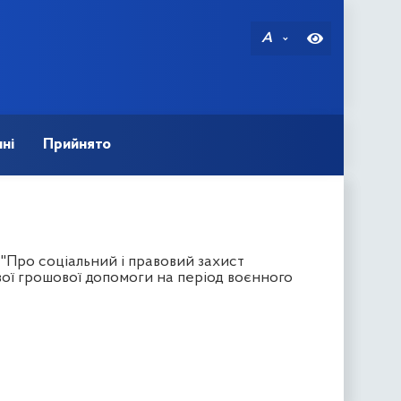
A
ні
Прийнято
 "Про соціальний і правовий захист
вої грошової допомоги на період воєнного