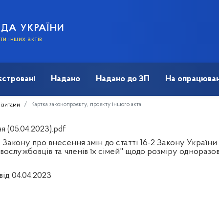
АДА УКРАЇНИ
и інших актів
єстровані
Надано
Надано до ЗП
На опрацюван
Картка законопроєкту, проєкту іншого акта
візитами
 (05.04.2023).pdf
Закону про внесення змін до статті 16-2 Закону України
овослужбовців та членів їх сімей" щодо розміру одноразо
від 04.04.2023