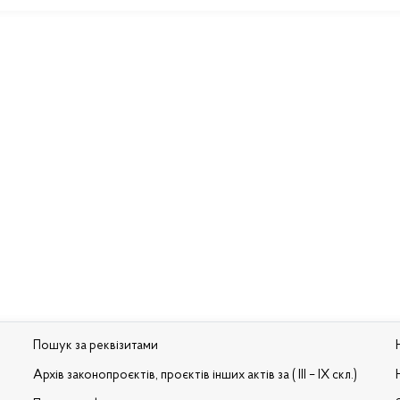
Пошук за реквізитами
Архів законопроєктів, проєктів інших актів за ( III – IX скл.)