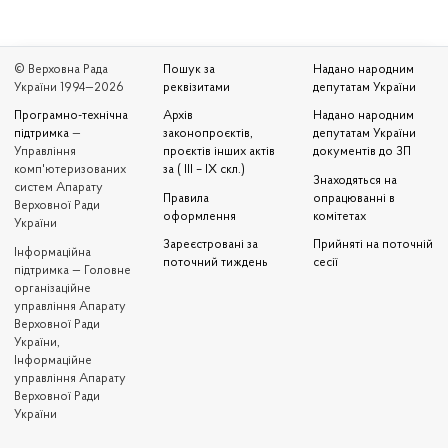
© Верховна Рада
Пошук за
Надано народним
України 1994—2026
реквізитами
депутатам України
Програмно-технічна
Архів
Надано народним
підтримка
—
законопроєктів,
депутатам України
Управління
проєктів інших актів
документів до ЗП
комп'ютеризованих
за ( III – IX скл.)
Знаходяться на
систем Апарату
Правила
опрацюванні в
Верховної Ради
оформлення
комітетах
України
Зареєстровані за
Прийняті на поточній
Iнформаційна
поточний тиждень
сесії
підтримка — Головне
організаційне
управління Апарату
Верховної Ради
України,
Інформаційне
управління Апарату
Верховної Ради
України